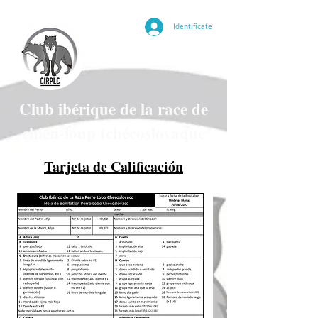
Identifícate
Club ibérique de la race de
chien-loup tchécoslovaque
Tarjeta de Calificación