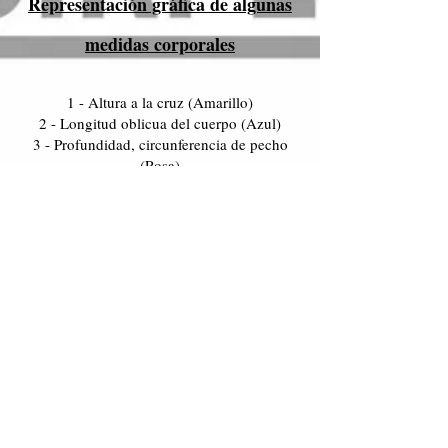
Representación gráfica de algunas
medidas corporales
1 - Altura a la cruz (Amarillo)
2 - Longitud oblicua del cuerpo (Azul)
3 - Profundidad, circunferencia de pecho
(Rosa)
4 - Longitud de pata hasta el codo (Verde)
5 - Longitud del metacarpo (Morado)
6 - Longitud del muslo (Naranja)
7 - Longitud de la espinilla (Rojo)
8 - Longitud del metatarso (Negro)
9 - Perímetro del metacar
po (Blanco)