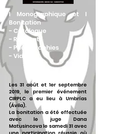
I Monographique et I
Bonitation
-
Catalogue
-
Résultats
-
Photographies
-
Vidéos
Les 31 août et 1er septembre
2019, le premier événement
CIRPLC a eu lieu à Umbrías
(Ávila).
La bonitation a été effectuée
avec le juge Dana
Matusincova le samedi 31 avec
une participation réussie où