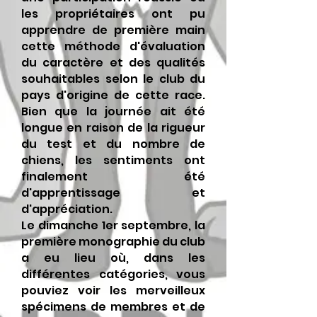
les propriétaires ont pu
apprendre de première main
cette méthode d'évaluation
du caractère et des qualités
souhaitables selon le club du
pays d'origine de cette race.
Bien que la journée ait été
longue en raison de la rigueur
du test et du nombre de
chiens, les sentiments ont
finalement été
d'apprentissage et
d'appréciation.
Le dimanche 1er septembre, la
première monographie du club
a eu lieu où, dans les
différentes catégories, vous
pouviez voir les merveilleux
spécimens de membres et de