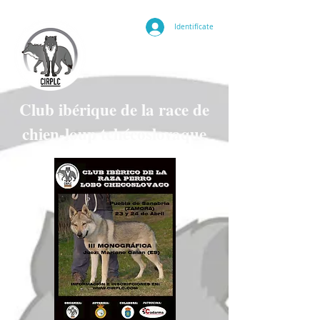
Identifícate
Club ibérique de la race de
chien-loup tchécoslovaque