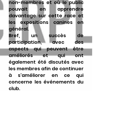
non-membres et où le public
pouvait en apprendre
davantage sur cette race et
les expositions canines en
général.
Bref, un succès de
participation, avec des
aspects qui peuvent être
améliorés et qui ont
également été discutés avec
les membres afin de continuer
à s'améliorer en ce qui
concerne les événements du
club.
Monographique
:
-Judge: Dana
Matusincová
-Translateur: