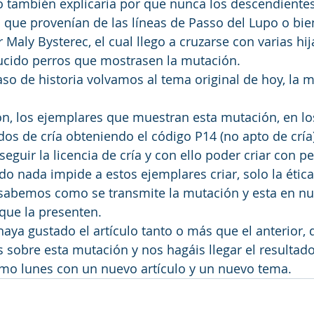
o también explicaría por que nunca los descendientes 
 que provenían de las líneas de Passo del Lupo o bi
aly Bysterec, el cual llego a cruzarse con varias hijas
cido perros que mostrasen la mutación.
aso de historia volvamos al tema original de hoy, la m
on, los ejemplares que muestran esta mutación, en lo
dos de cría obteniendo el código P14 (no apto de cría)
eguir la licencia de cría y con ello poder criar con p
do nada impide a estos ejemplares criar, solo la étic
a sabemos como se transmite la mutación y esta en n
que la presenten. 
ya gustado el artículo tanto o más que el anterior, q
 sobre esta mutación y nos hagáis llegar el resultado
mo lunes con un nuevo artículo y un nuevo tema.