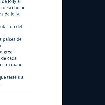
de Jolly al 
en descendían 
 de Jolly, 
utación del 
s países de 
.
edigree.
a de cada 
uestra mano 
ue testéis a 
.