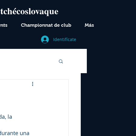
 tchécoslovaque
nts
Championnat de club
Más
Identifícate
a, la 
 durante una 