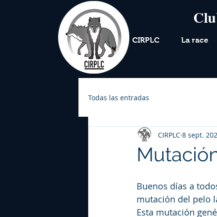
Clu
CIRPLC
La race
Todas las entradas
CIRPLC
8 sept. 20
Mutación
Buenos días a todo
mutación del pelo l
Esta mutación genét