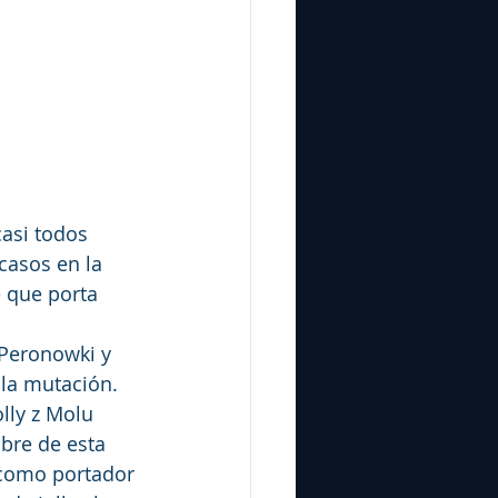
casi todos 
casos en la 
 que porta 
 Peronowki y 
 la mutación.
lly z Molu 
bre de esta 
como portador 