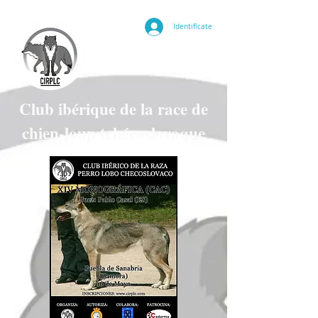
Identifícate
Club ibérique de la race de
chien-loup tchécoslovaque