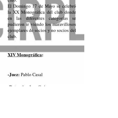
El Domingo 17 de Mayo se celebró
la XX Monográfica del club donde
en las diferentes categorías se
pudieron ir viendo los maravillosos
ejemplares de socios y no socios
del
club.
XIV Monográfica
:
-Juez:
Pablo Casal
-Patrocinador:
Cadarma
XV Monográfica
:
-Juez:
Carlos Enríquez