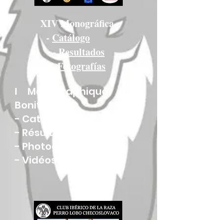
XIV Monográfica
-
Catálogo
-
Resultados
-
Fotografías
I Monographique et I
Bonitation
-
Catalogue
-
Résultats
-
Photographies
-
Vidéos